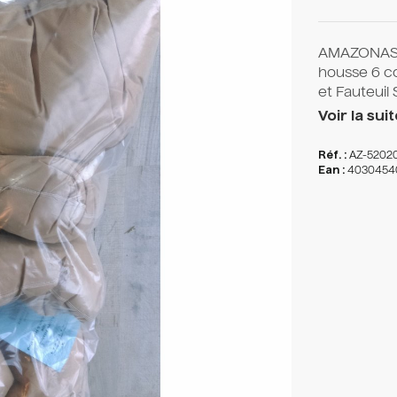
AMAZONAS 
housse 6 co
et Fauteuil 
Voir la suit
Réf. :
AZ-5202
Ean :
4030454