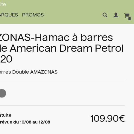
ite
ARQUES
PROMOS
0
ONAS-Hamac à barres
le American Dream Petrol
120
rres Double
AMAZONAS
atuite
109.90€
révue du 10/08 au 12/08