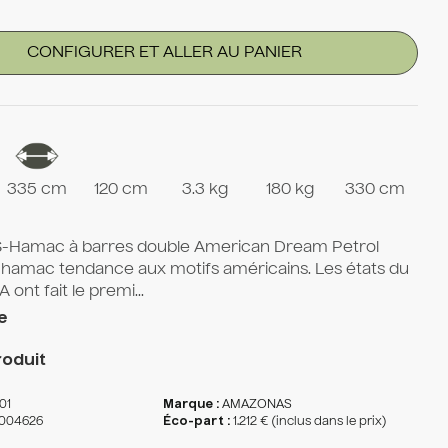
CONFIGURER ET ALLER AU PANIER
335 cm
120 cm
3.3 kg
180 kg
330 cm
Hamac à barres double American Dream Petrol
 hamac tendance aux motifs américains. Les états du
ont fait le premi...
e
oduit
01
Marque :
AMAZONAS
004626
Éco-part :
1.212 € (inclus dans le prix)