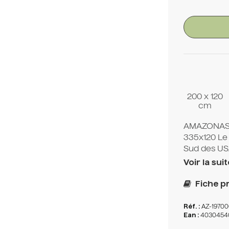
200 x 120
cm
AMAZONAS-
335x120 Le
Sud des USA 
Voir la suit
Fiche pr
Réf. :
AZ-19700
Ean :
4030454