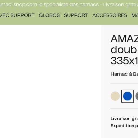
mac-shop.com le spécialiste des hamacs - Livraison gratu
VEC SUPPORT
GLOBOS
SUPPORT
ACCESSOIRES
M
AMAZ
doub
335x
Hamac à Ba
Livraison gr
Expédition p