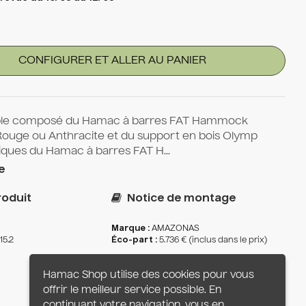
CONFIGURER ET ALLER AU PANIER
le composé du Hamac à barres FAT Hammock
Rouge ou Anthracite et du support en bois Olymp
iques du Hamac à barres FAT H...
e
oduit
Notice de montage
Marque :
AMAZONAS
15.2
Éco-part :
5.736 € (inclus dans le prix)
Hamac Shop utilise des cookies pour vous
offrir le meilleur service possible. En
continuant votre navigation, vous en