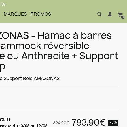
ite
MARQUES
PROMOS
0
ONAS - Hamac à barres
Hammock réversible
 ou Anthracite + Support
p
 Support Bois
AMAZONAS
atuite
783.90€
824.90€
-5%
révue du 10/08 au 12/08