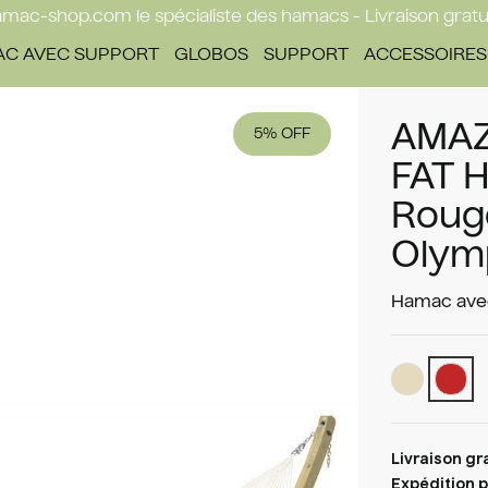
mac-shop.com le spécialiste des hamacs - Livraison gratu
C AVEC SUPPORT
GLOBOS
SUPPORT
ACCESSOIRES
AMAZ
5%
FAT 
Rouge
Olym
Hamac avec
Livraison gr
Expédition p