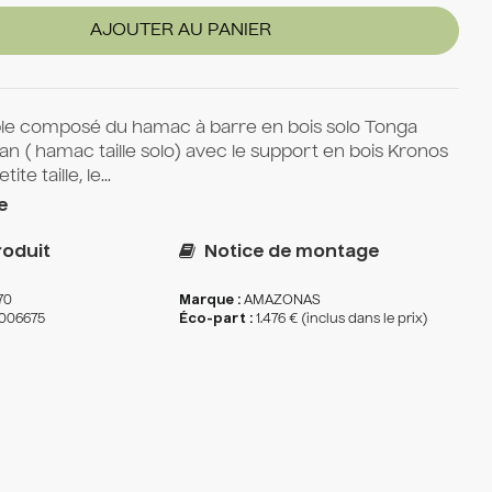
AJOUTER AU PANIER
e composé du hamac à barre en bois solo Tonga
an ( hamac taille solo) avec le support en bois Kronos
te taille, le...
e
oduit
Notice de montage
70
Marque :
AMAZONAS
006675
Éco-part :
1.476 € (inclus dans le prix)