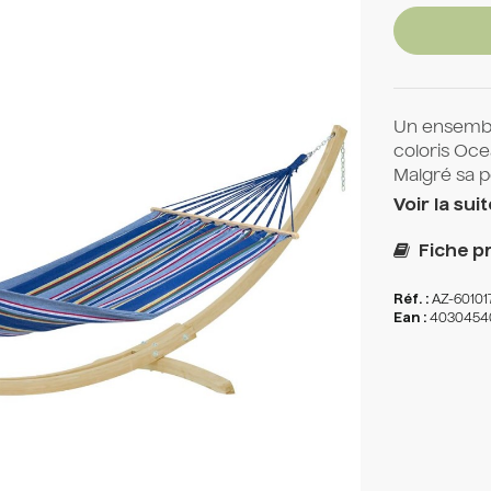
Un ensembl
coloris Oce
Malgré sa peti
Voir la suit
Fiche pr
Réf. :
AZ-60101
Ean :
4030454