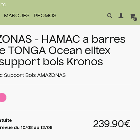
ite
MARQUES
PROMOS
0
ONAS - HAMAC a barres
e TONGA Ocean elltex
support bois Kronos
 Support Bois
AMAZONAS
atuite
239.90€
révue du 10/08 au 12/08