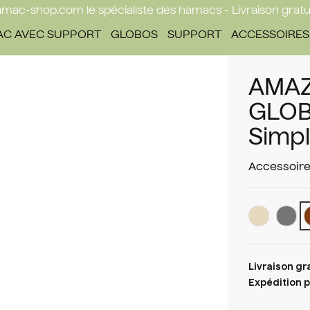
mac-shop.com le spécialiste des hamacs - Livraison gratu
C AVEC SUPPORT
GLOBOS
SUPPORT
ACCESSOIRES
AMAZ
GLOB
Simp
Accessoire
Livraison gr
Expédition p