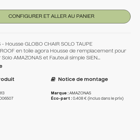
CONFIGURER ET ALLER AU PANIER
- Housse GLOBO CHAIR SOLO TAUPE
OOF en toile agora Housse de remplacement pour
 Solo AMAZONAS et Fauteuil simple SIEN...
e
oduit
Notice de montage
813
Marque :
AMAZONAS
006507
Éco-part :
0.408 € (inclus dans le prix)