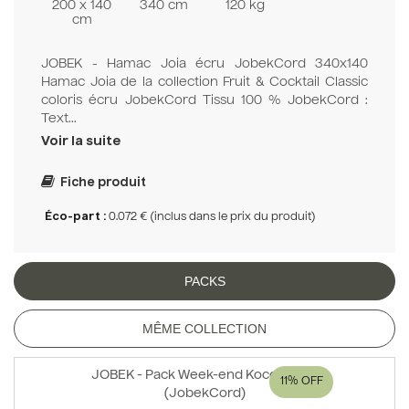
200 x 140
340 cm
120 kg
cm
JOBEK - Hamac Joia écru JobekCord 340x140
Hamac Joia de la collection Fruit & Cocktail Classic
coloris écru JobekCord Tissu 100 % JobekCord :
Text...
Voir la suite
Fiche produit
Éco-part :
0.072 € (inclus dans le prix du produit)
PACKS
MÊME COLLECTION
JOBEK - Pack Week-end Kocon Ecru
11%
(JobekCord)