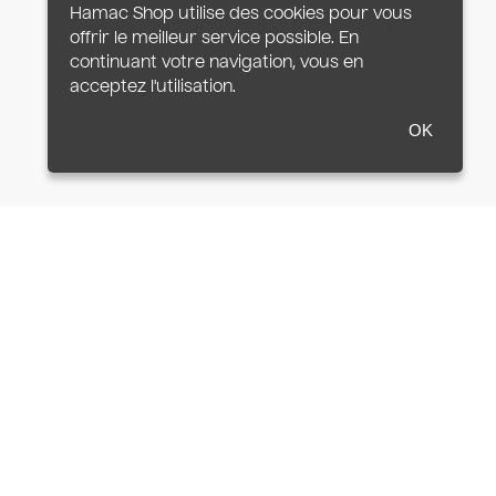
Hamac Shop utilise des cookies pour vous
offrir le meilleur service possible. En
continuant votre navigation, vous en
acceptez l'utilisation.
OK
 personnes grâce à sa toile large de 160 cm.
e permet plus. La gamme Modesta s'adapte
ilité, indéchirabilité , et des couleurs éclatantes.
t confort et esthétique
à la quantité de lacets de suspension - plus leur nombre
on du poids, mais garantissent aussi un confort renforcé