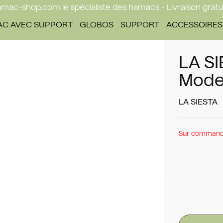
mac-shop.com le spécialiste des hamacs - Livraison gratu
C AVEC SUPPORT
GLOBOS
SUPPORT
ACCESSOIRES
LA S
Modes
LA SIESTA
Sur commande,