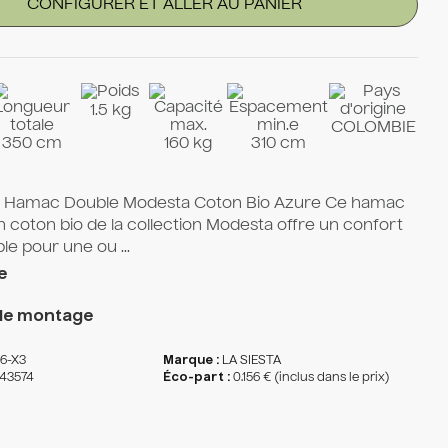
CONFIGURER ET ALLER AU PANIER
1.5 kg
COLOMBIE
350 cm
160 kg
310 cm
- Hamac Double Modesta Coton Bio Azure Ce hamac
n coton bio de la collection Modesta offre un confort
e pour une ou ...
e
de montage
6-X3
Marque :
LA SIESTA
43574
Éco-part :
0.156 € (inclus dans le prix)