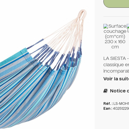
230 x 160
cm
LA SIESTA 
classique e
incomparabl
Voir la suit
Notice 
Réf. :
LS-MOH1
Ean :
40251229