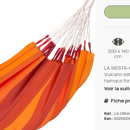
200 x 140
cm
LA SIESTA-
Vulcano est
hamacs font 
Voir la suit
Fiche pr
Réf. :
LS-ORH1
Ean :
40251229