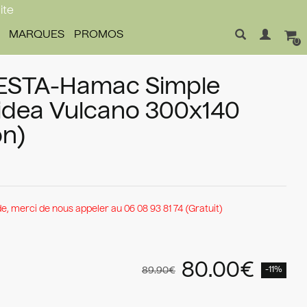
ite
MARQUES
PROMOS
0
IESTA-Hamac Simple
idea Vulcano 300x140
on)
 merci de nous appeler au 06 08 93 81 74 (Gratuit)
80.00€
89.90€
-11%