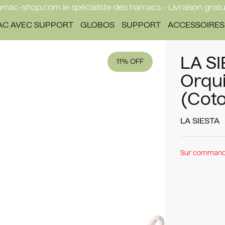
mac-shop.com le spécialiste des hamacs - Livraison gratu
C AVEC SUPPORT
GLOBOS
SUPPORT
ACCESSOIRES
LA S
11%
Orqu
(Cot
LA SIESTA
Sur commande,