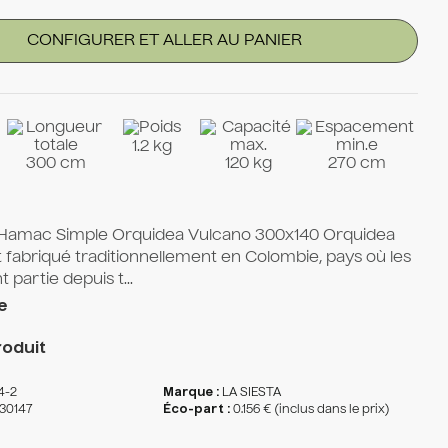
CONFIGURER ET ALLER AU PANIER
1.2 kg
300 cm
120 kg
270 cm
Hamac Simple Orquidea Vulcano 300x140 Orquidea
 fabriqué traditionnellement en Colombie, pays où les
partie depuis t...
e
oduit
4-2
Marque :
LA SIESTA
30147
Éco-part :
0.156 € (inclus dans le prix)