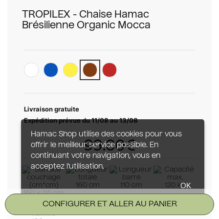
TROPILEX - Chaise Hamac
Brésilienne Organic Mocca
Livraison gratuite
Expédition prévue du 11/08 au 13/08
Hamac Shop utilise des cookies pour vous
99.00€
offrir le meilleur service possible. En
continuant votre navigation, vous en
acceptez l'utilisation.
OK
160 cm
110 cm
120 kg
160 x 115 cm
CONFIGURER ET ALLER AU PANIER