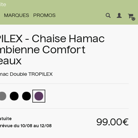
ite
MARQUES
PROMOS
0
ILEX - Chaise Hamac
mbienne Comfort
eaux
mac Double
TROPILEX
atuite
99.00€
révue du 10/08 au 12/08