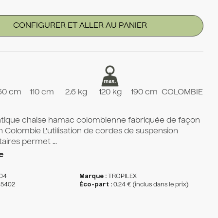
CONFIGURER ET ALLER AU PANIER
60 cm
110 cm
2.6 kg
120 kg
190 cm
COLOMBIE
tique chaise hamac colombienne fabriquée de façon
n Colombie L'utilisation de cordes de suspension
ires permet ...
e
104
Marque :
TROPILEX
15402
Éco-part :
0.24 € (inclus dans le prix)