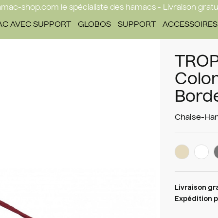
mac-shop.com le spécialiste des hamacs - Livraison gratu
C AVEC SUPPORT
GLOBOS
SUPPORT
ACCESSOIRES
TROP
Colo
Bord
Chaise-Ha
Livraison gr
Expédition p