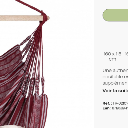
160 x 115
1
cm
Une authen
équitable e
supplémenta
Voir la suit
Réf. :
TR-0210
Ean :
87196894