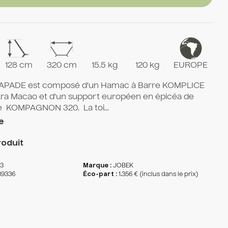
128 cm
320 cm
15.5 kg
120 kg
EUROPE
KAPADE est composé d'un Hamac à Barre KOMPLICE
 Ara Macao et d'un support européen en épicéa de
e KOMPAGNON 320. La toi...
e
oduit
33
Marque :
JOBEK
89336
Éco-part :
1.356 € (inclus dans le prix)