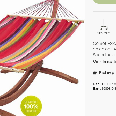
116 cm
Ce Set ES
en coloris
Scandinavi
Voir la suit
Fiche pr
Réf. :
HE-0189
Ean :
35898101