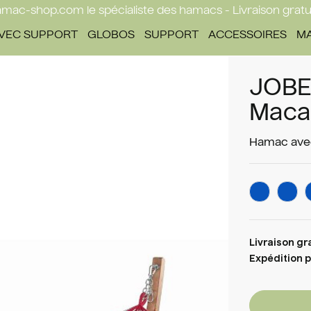
mac-shop.com le spécialiste des hamacs - Livraison gratu
VEC SUPPORT
GLOBOS
SUPPORT
ACCESSOIRES
M
JOBE
Macao
Hamac avec
Livraison gr
Expédition 