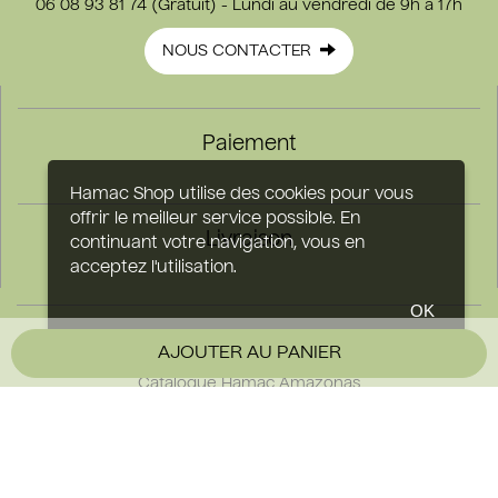
06 08 93 81 74 (Gratuit) - Lundi au vendredi de 9h à 17h
NOUS CONTACTER
Paiement
Hamac Shop utilise des cookies pour vous
offrir le meilleur service possible. En
Livraison
continuant votre navigation, vous en
acceptez l'utilisation.
OK
Comment suspendre un hamac ?
AJOUTER AU PANIER
Matières utilisées
Catalogue Hamac Amazonas
Catalogue Hamac La Siesta
Catalogue Hamac Jobek
Catalogue Hamac Tropilex