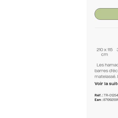
210 x 115
cm
Les hamacs 
barres d'é
matelassé. 
Voir la suit
Réf. :
TR-0125
Ean :
87199259