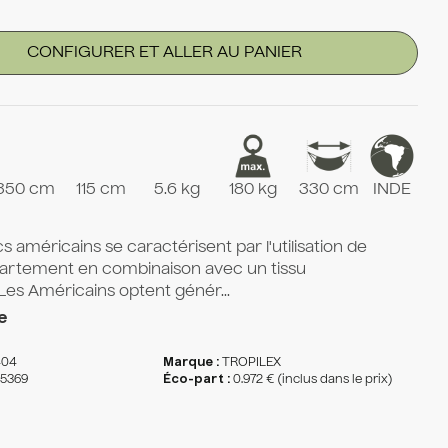
CONFIGURER ET ALLER AU PANIER
350 cm
115 cm
5.6 kg
180 kg
330 cm
INDE
américains se caractérisent par l'utilisation de
cartement en combinaison avec un tissu
Les Américains optent génér...
e
404
Marque :
TROPILEX
15369
Éco-part :
0.972 € (inclus dans le prix)