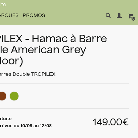
ite
ARQUES
PROMOS
0
ILEX - Hamac à Barre
le American Grey
door)
rres Double
TROPILEX
atuite
149.00€
révue du 10/08 au 12/08