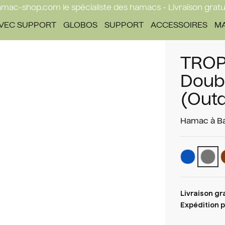
mac-shop.com le spécialiste des hamacs - Livraison gratu
VEC SUPPORT
GLOBOS
SUPPORT
ACCESSOIRES
M
TROP
Doub
(Out
Hamac à Ba
Livraison gr
Expédition p