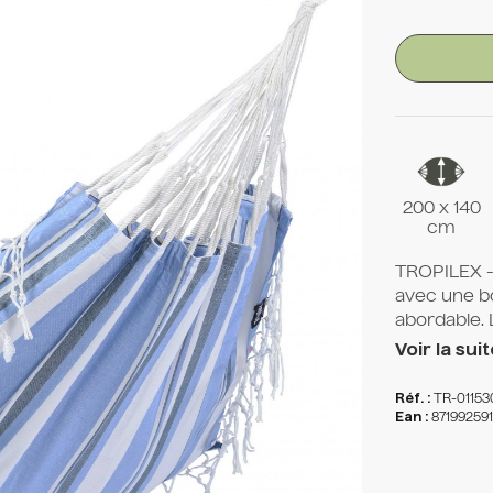
200 x 140
cm
TROPILEX -
avec une bo
abordable. 
Voir la suit
Réf. :
TR-01153
Ean :
87199259