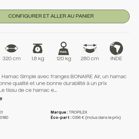
CONFIGURER ET ALLER AU PANIER
320 cm
1.8 kg
120 kg
280 cm
INDE
 Hamac Simple avec franges BONAIRE Air, un hamac
nne qualité et une bonne durabilité à un prix
Le tissu de ce hamac e...
e
01
Marque :
TROPILEX
10180
Éco-part :
0.156 € (inclus dans le prix)