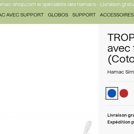
mac-shop.com le spécialiste des hamacs - Livraison gratu
C AVEC SUPPORT
GLOBOS
SUPPORT
ACCESSOIRES
TROP
avec 
(Cot
Hamac Sim
Livraison gr
Expédition p