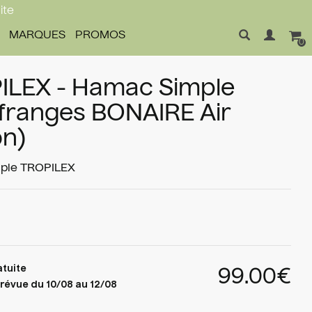
ite
MARQUES
PROMOS
0
ILEX - Hamac Simple
franges BONAIRE Air
on)
ple
TROPILEX
atuite
99.00€
révue du 10/08 au 12/08